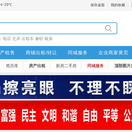
保存桌面
我的收藏
：
电话
北岸
出租车
兼职
银泉
产租售
商铺出租/转让
同城服务
企业商家黄页
简历库
房产出租
新房二手房
同城服务
顶部图片