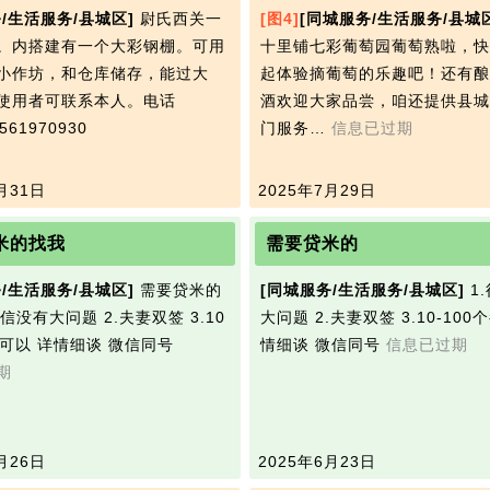
/生活服务/县城区]
尉氏西关一
[图4]
[同城服务/生活服务/县城
。内搭建有一个大彩钢棚。可用
十里铺七彩葡萄园葡萄熟啦，快
小作坊，和仓库储存，能过大
起体验摘葡萄的乐趣吧！还有酿
使用者可联系本人。电话
酒欢迎大家品尝，咱还提供县城
61970930
门服务…
信息已过期
月31日
2025年7月29日
米的找我
需要贷米的
/生活服务/县城区]
需要贷米的
[同城服务/生活服务/县城区]
1
征信没有大问题 2.夫妻双签 3.10
大问题 2.夫妻双签 3.10-100
都可以 详情细谈 微信同号
情细谈 微信同号
信息已过期
期
月26日
2025年6月23日