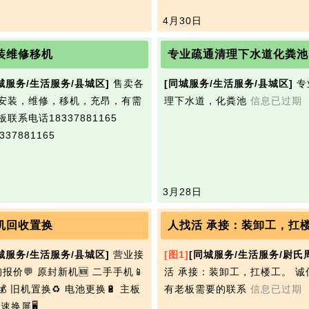
4月30日
装维修移机
专业疏通清理下水道化粪池
城服务/生活服务/县城区]
售卖各
[同城服务/生活服务/县城区]
专
安装，维修，移机，充昂，有需
理下水道，化粪池
信息已过期
联系电话18337881165
37881165
3月28日
机回收置换
人找活 承接：装卸工，扛
城服务/生活服务/县城区]
营业接
[图1]
[同城服务/生活服务/尉氏
报价💬 原封新机🆕 二手手机📱
活 承接：装卸工，扛楼工。 诚
 旧机置换♻️ 电池更换🔋 主板
有老板需要的联系
信息已过期
速换屏🖥️…