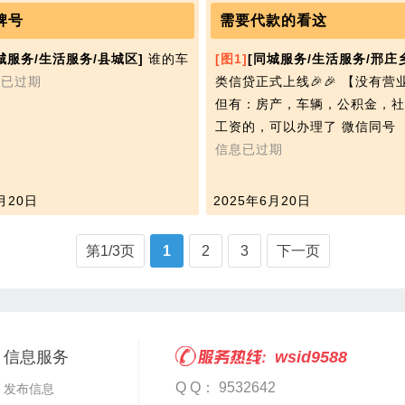
牌号
需要代款的看这
城服务/生活服务/县城区]
谁的车
[图1]
[同城服务/生活服务/邢庄
息已过期
类信贷正式上线🎉🎉 【没有营
但有：房产，车辆，公积金，社
工资的，可以办理了 微信同号
信息已过期
月20日
2025年6月20日
第1/3页
1
2
3
下一页
信息服务
wsid9588
Q Q： 9532642
发布信息