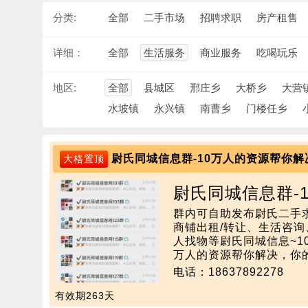
分类:
全部
二手市场
招聘求职
房产租售
详细：
全部
生活服务
商业服务
吃喝玩乐
地区:
全部
县城区
邢庄乡
大桥乡
大营
水坡镇
永兴镇
南曹乡
门楼任乡
尉氏同城信息群-10万人的资源帮你解
大格置顶
尉氏同城信息群-
群内可自助发布尉氏二手求
解决！
商铺出租/转让、生活咨
人找物等尉氏同城信息~1
万人的资源帮你解决，你
以备不时之需！
电话：18637892278
有效期263天