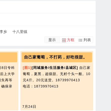
李乡
十八里镇
显示
方框
列表
自己家葡萄，不打药，好吃很甜。
月8日专科
[图1]
[同城服务/生活服务/县城区]
自己家
后上大学
葡萄，夏黑，超级甜。无籽个头一般。10
错失再等
元4斤。20元送货。18739970413
 确保录
电话：18739970413
7月24日