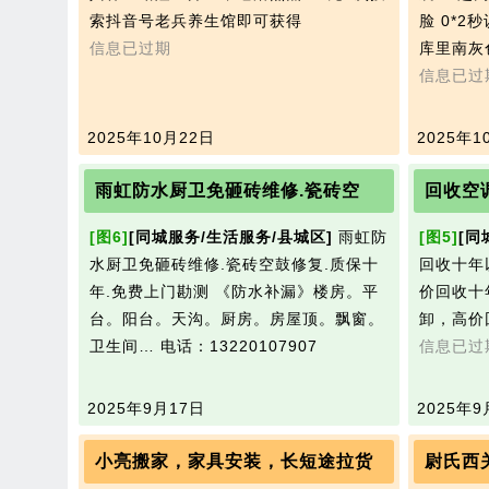
索抖音号老兵养生馆即可获得
脸 0*2
信息已过期
库里南灰
信息已过
2025年10月22日
2025年1
雨虹防水厨卫免砸砖维修.瓷砖空
回收空
[图6]
[同城服务/生活服务/县城区]
雨虹防
[图5]
[同
水厨卫免砸砖维修.瓷砖空鼓修复.质保十
回收十年
年.免费上门勘测 《防水补漏》楼房。平
价回收十
台。阳台。天沟。厨房。房屋顶。飘窗。
卸，高价
卫生间…
电话：13220107907
信息已过
2025年9月17日
2025年9
小亮搬家，家具安装，长短途拉货
尉氏西