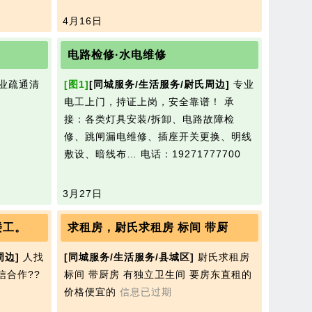
4月16日
电路检修·水电维修
业疏通清
[图1]
[同城服务/生活服务/尉氏周边]
专业
电工上门，持证上岗，安全靠谱！ 承
接：各类灯具安装/拆卸、电路故障检
修、跳闸漏电维修、插座开关更换、明线
敷设、暗线布…
电话：19271777700
3月27日
楼工。
求租房，尉氏求租房 标间 带厨
周边]
人找
[同城服务/生活服务/县城区]
尉氏求租房
信合作??
标间 带厨房 有独立卫生间 要房东直租的
价格便宜的
信息已过期