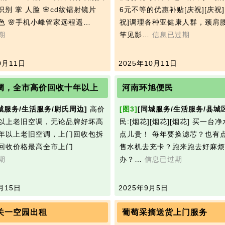
秒识别 掌 人脸 🌸cd纹镭射镜片
6元不等的优惠补贴[庆祝][庆祝]
色 🌸手机小峰管家远程遥…
祝]调理各种亚健康人群，颈肩
期
竿见影…
信息已过期
0月11日
2025年10月11日
调，全市高价回收十年以上
河南环旭便民
城服务/生活服务/尉氏周边]
高价
[图3]
[同城服务/生活服务/县城
以上老旧空调，无论品牌好坏高
民:[烟花][烟花][烟花] 买一台
年以上老旧空调，上门回收包拆
点儿贵！ 每年要换滤芯？也有
回收价格最高全市上门
售水机去充卡？跑来跑去好麻烦
期
办？…
信息已过期
月15日
2025年9月5日
关一空园出租
葡萄采摘送货上门服务