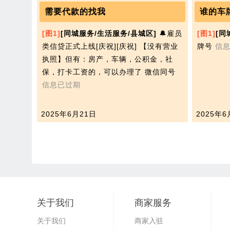
需要代款的找我
谁的车
[图1]
[同城服务/生活服务/县城区]
🔔雇员
[图1]
[同
类信贷正式上线[庆祝][庆祝] 【没有营业
牌号
信
执照​】但有：房产，车辆，公积金，社
保，打卡工资的，可以办理了 微信同号
信息已过期
2025年6月21日
2025年6
关于我们
商家服务
关于我们
商家入驻