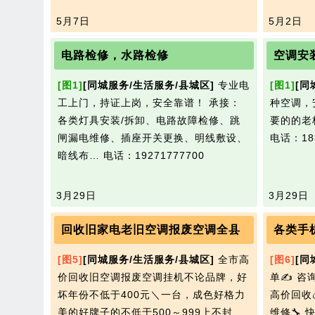
5月7日
5月2日
电路检修，水路检修
空调安
[图1]
[同城服务/生活服务/县城区]
专业电
[图1]
[同
工上门，持证上岗，安全靠谱！ 承接：
种空调，
各类灯具安装/拆卸、电路故障检修、跳
要的的老板
闸漏电维修、插座开关更换、明线敷设、
电话：183
暗线布…
电话：19271777700
3月29日
3月29日
回收旧家电老旧空调报废空调全县
各类手
[图5]
[同城服务/生活服务/县城区]
全市高
[图6]
[同
价回收旧空调报废空调挂机不论品牌，好
单✍ 咨询
坏年份不低于400元＼一台，成色好格力
高价回收
美的好牌子的不低于500～999上不封
维修🔧 快