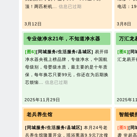
顶！两匹柜机…
信息已过期
电话：190
3月12日
3月8日
专业做净水21年，不知道净水器
万汇龙
[图6]
[同城服务/生活服务/县城区]
易开得
[图6]
[同
净水器央视上榜品牌，专做净水，中国航
汇龙易开
母级别，母婴级水质，最主要的是十年质
保，每年换芯只要99元，你还在为后期换
芯烦恼…
信息已过期
2025年11月29日
2025年1
老兵养生馆
智能锁
[同城服务/生活服务/县城区]
本月24号老
[图5]
[同
兵养生馆隆重开业，瑶浴熏蒸9.9元7次搜
袭 🌸超