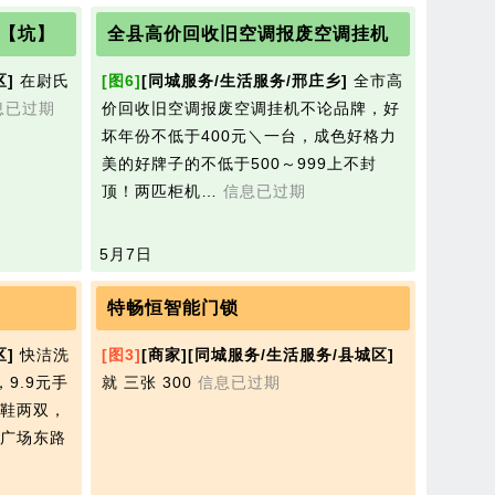
【坑】
全县高价回收旧空调报废空调挂机
区]
在尉氏
[图6]
[同城服务/生活服务/邢庄乡]
全市高
息已过期
价回收旧空调报废空调挂机不论品牌，好
坏年份不低于400元＼一台，成色好格力
美的好牌子的不低于500～999上不封
顶！两匹柜机…
信息已过期
5月7日
特畅恒智能门锁
区]
快洁洗
[图3]
[商家]
[同城服务/生活服务/县城区]
，9.9元手
就 三张 300
信息已过期
鞋两双，
广场东路