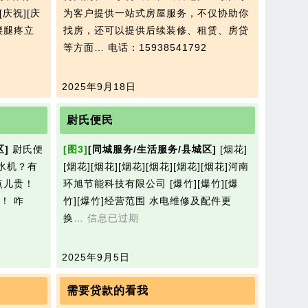
[庆祝][庆
为客户提供一站式房屋服务，不仅协助你
腰腿疼立
找房，还可以提供后续装修、租赁、房贷
等方面…
电话：15938541792
2025年9月18日
尉氏便民
区]
尉氏便
[图3]
[同城服务/生活服务/县城区]
[烟花]
净水机？有
[烟花][烟花][烟花][烟花][烟花][烟花]河南
点儿贵！
环旭节能科技有限公司 [爆竹][爆竹][爆
！ 咋
竹][爆竹]经营范围 水电维修及配件更
换…
信息已过期
2025年9月5日
需要贷款的看我