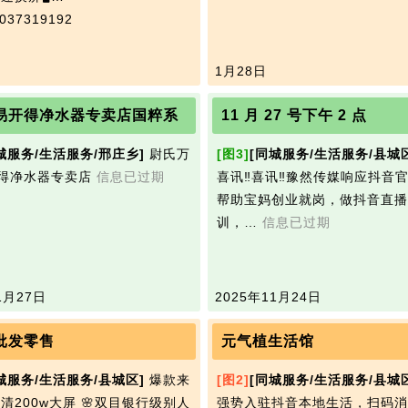
37319192
1月28日
易开得净水器专卖店国粹系
11 月 27 号下午 2 点
城服务/生活服务/邢庄乡]
尉氏万
[图3]
[同城服务/生活服务/县城
得净水器专卖店
信息已过期
喜讯‼️喜讯‼️豫‮传然‬媒响‮抖应‬音官‮号方‬召‼️
帮‮宝助‬妈创‮就业‬岗，做抖‮直音‬播（免‮培费‬
训，…
信息已过期
1月27日
2025年11月24日
批发零售
元气植生活馆
城服务/生活服务/县城区]
爆款来
[图2]
[同城服务/生活服务/县城
高清200w大屏 🌸双目银行级别人
强势入驻抖音本地生活，扫码消