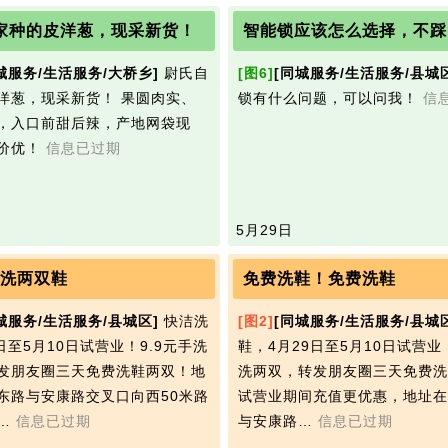
家种的皮洋葱，现采新货！
智能锁应该怎么选择，不踩
城服务/生活服务/大桥乡]
尉氏自
[图6]
[同城服务/生活服务/县城
洋葱，现采新货！ 果圆肉实、
锁有什么问题，可以问我！
信
，入口前甜后辣，产地网袋现
价优！
信息已过期
5月29日
手洗两双鞋
免费洗鞋！免费洗鞋
城服务/生活服务/县城区]
快洁洗
[图2]
[同城服务/生活服务/县城
日至5月10日试营业！9.9元手洗
鞋，4月29日至5月10日试营业
发朋友圈三天免费洗鞋两双！地
洗两双，转发朋友圈三天免费洗
东路与安康路交叉口向西50米路
试营业期间充值更优惠，地址在
…
信息已过期
与安康路…
信息已过期