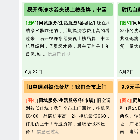
易开得净水器央视上榜品牌，中国
尉氏自
[图6]
[同城服务/生活服务/县城区]
还在纠
[图3]
[同
结净水器咋选的，后期换滤芯费用高的看
家种的皮
过来，易开得净水器央视上榜品牌，中国
紫红饱满
航母级别，母婴级水质，最主要的是十年
货，量大
质保.每…
信息已过期
6月22日
6月2日
旧空调别被低价坑！我们全市上门
9.9元
[图4]
[同城服务/生活服务/张市镇]
旧空调
[图2]
[同
别被低价坑！我们全市上门回收，挂机保
鞋4月29
底400，品牌机更高！2匹柜机最低660，
两双。转
好用的上千！专业拆卸，当场给钱不压
址，广场
价！
信息已过期
南，电话