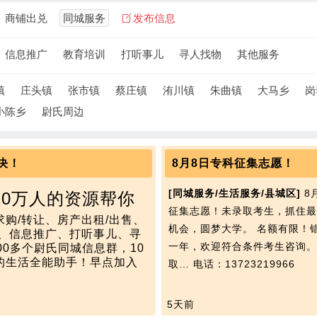
商铺出兑
同城服务
发布信息
信息推广
教育培训
打听事儿
寻人找物
其他服务
镇
庄头镇
张市镇
蔡庄镇
洧川镇
朱曲镇
大马乡
岗
小陈乡
尉氏周边
决！
8月8日专科征集志愿！
[同城服务/生活服务/县城区]
8
10万人的资源帮你
征集志愿！未录取考生，抓住最
购/转让、房产出租/出售、
机会，圆梦大学。 名额有限！
询、信息推广、打听事儿、寻
一年，欢迎符合条件考生咨询。
00多个尉氏同城信息群，10
的生活全能助手！早点加入
取…
电话：13723219966
5天前