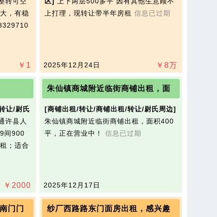
整转可空
区]
上下两层500多平 因有其他生意顾不
大，有稳
上打理，现转让带半年房租
信息已过期
329710
￥
1
2025年12月24日
￥
8
万
朱仙镇商城附近临街商铺出租，面
转让/尉氏
[商铺出租/转让/商铺出租/转让/尉氏周边]
通许县人
朱仙镇商城附近临街商铺出租，面积400
间900
平，正在营业中！
信息已过期
租；适合
￥
2000
2025年12月17日
南门门
纱厂西路路东门面房出租，感兴趣