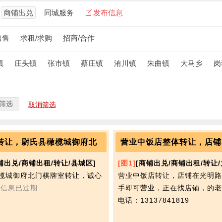
商铺出兑
同城服务
发布信息
出售
求租/求购
招商/合作
镇
庄头镇
张市镇
蔡庄镇
洧川镇
朱曲镇
大马乡
岗
筛选
取消筛选
转让，尉氏县橄榄城御府北
营业中饭店整体转让，店铺
铺出兑/商铺出租/转让/县城区]
[图1]
[商铺出兑/商铺出租/转让/
榄城御府北门棋牌室转让，诚心
营业中饭店转让，店铺在光明路
解
信息已过期
手即可营业，正在找店铺，的老
电话：13137841819