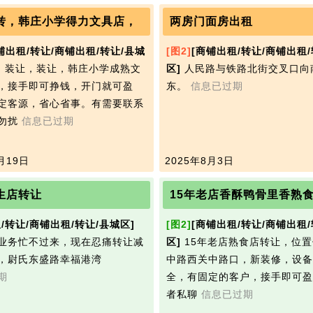
转，韩庄小学得力文具店，
两房门面房出租
铺出租/转让/商铺出租/转让/县城
[图2]
[商铺出租/转让/商铺出租/
，装让，装让，韩庄小学成熟文
区]
人民路与铁路北街交叉口向
，接手即可挣钱，开门就可盈
东。
信息已过期
定客源，省心省事。有需要联系
勿扰
信息已过期
月19日
2025年8月3日
生店转让
15年老店香酥鸭骨里香熟
/转让/商铺出租/转让/县城区]
[图2]
[商铺出租/转让/商铺出租/
业务忙不过来，现在忍痛转让减
区]
15年老店熟食店转让，位
，尉氏东盛路幸福港湾
中路西关中路口，新装修，设备
期
全，有固定的客户，接手即可盈
者私聊
信息已过期