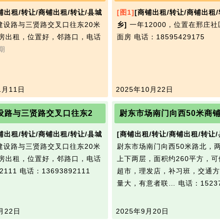
铺出租/转让/商铺出租/转让/县城
[图1]
[商铺出租/转让/商铺出租/
建设路与三贤路交叉口往东20米
乡]
一年12000，位置在邢庄
房出租，位置好，邻路口，电话
面房
电话：18595429175
期
1月11日
2025年10月22日
设路与三贤路交叉口往东2
尉东市场南门向西50米商
铺出租/转让/商铺出租/转让/县城
[商铺出租/转让/商铺出租/转让/
建设路与三贤路交叉口往东20米
尉东市场南门向西50米路北，
房出租，位置好，邻路口，电话
上下两层，面积约260平方，
92111
电话：13693892111
超市，理发店，补习班，交通方
量大，有意者联…
电话：15237
月22日
2025年9月20日