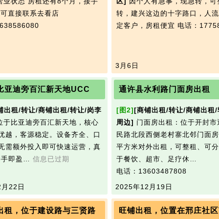
营业状态 房租还有8个月，接手
区]
因个人有急事，现急转，可
 可直接联系去看店
转，建兴这边的十字路口，人流
38586080
定客户，房租便宜
电话：17758
3月6日
比亚迪旁百汇新天地UCC
通许县水利路门面房出租
铺出租/转让/商铺出租/转让/岗李
[图2]
[商铺出租/转让/商铺出租/
位于比亚迪旁百汇新天地，核心
周边]
门面房出租：位于开封市
优越，客源稳定。设备齐全、口
民路北段西侧老村寨北邻门面房9
无需额外投入即可快速运营，真
平方米对外出租，可整租、可分
接手即盈…
信息已过期
于餐饮、超市、足疗休…
电话：13603487808
2月22日
2025年12月19日
出租，位于建设路与三贤路
旺铺出租，位置在邢庄社区