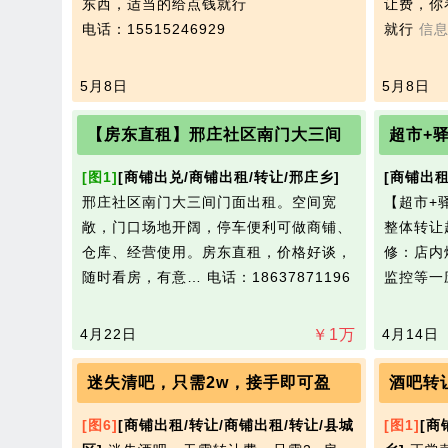
东西，适当的给点钱就行
让费，你
电话：15515246929
就行
信
5月8日
5月8日
【房东直租】邢庄社区南门大三间
超市+
[图1]
[商铺出兑/商铺出租/转让/邢庄乡]
[商铺出租
邢庄社区南门大三间门面出租。空间宽
【超市+
敞，门口场地开阔，停车便利可做商铺、
整体转让
仓库、经营使用。房东直租，价格好谈，
修：店内
随时看房，有意…
电话：18637871196
监控等一
4月22日
￥
1
万
4月14日
迷失清吧，只需2w，接手即可盈
酒吧转
[图6]
[商铺出租/转让/商铺出租/转让/县城
[图1]
[商