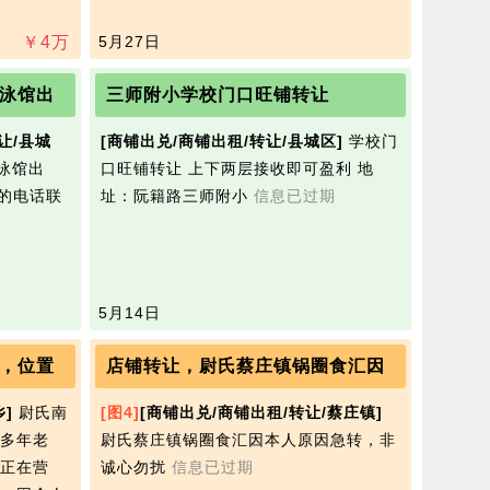
￥
4
万
5月27日
泳馆出
三师附小学校门口旺铺转让
让/县城
[商铺出兑/商铺出租/转让/县城区]
学校门
泳馆出
口旺铺转让 上下两层接收即可盈利 地
趣的电话联
址：阮籍路三师附小
信息已过期
5月14日
，位置
店铺转让，尉氏蔡庄镇锅圈食汇因
]
尉氏南
[图4]
[商铺出兑/商铺出租/转让/蔡庄镇]
多年老
尉氏蔡庄镇锅圈食汇因本人原因急转，非
正在营
诚心勿扰
信息已过期