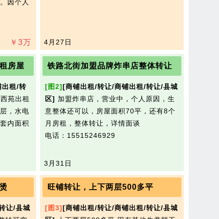
。因个人
￥
3
万
4月27日
租房屋
铁路北街加盟品牌炸串店整体转让
铺出租/转
[图2]
[商铺出租/转让/商铺出租/转让/县城
西苑出租
区]
加盟炸串店，营业中，个人原因，生
层，水电
意整体还可以，房屋面积70平，还有8个
套内面积
月房租，整体转让，详情面谈
电话：15515246929
3月31日
烫
旺铺转让，上下两层500多平
转让/县城
[图3]
[商铺出租/转让/商铺出租/转让/县城