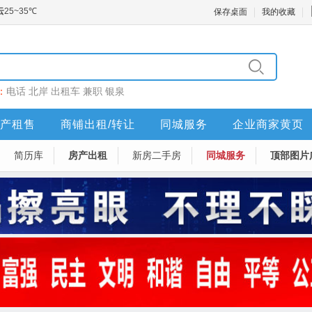
保存桌面
我的收藏
：
电话
北岸
出租车
兼职
银泉
产租售
商铺出租/转让
同城服务
企业商家黄页
简历库
房产出租
新房二手房
同城服务
顶部图片