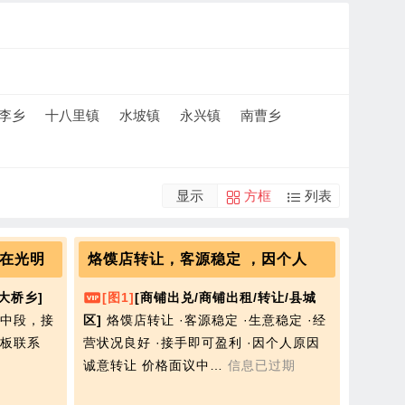
李乡
十八里镇
水坡镇
永兴镇
南曹乡
显示
方框
列表
在光明
烙馍店转让，客源稳定 ，因个人
大桥乡]
[图1]
[商铺出兑/商铺出租/转让/县城
中段，接
区]
烙馍店转让 ·客源稳定 ·生意稳定 ·经
板联系
营状况良好 ·接手即可盈利 ·因个人原因
诚意转让 价格面议中…
信息已过期