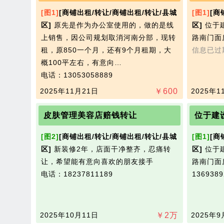
[图1]
[商铺出租/转让/商铺出租/转让/县城
[图1]
[商
区]
原先是作为办公室使用的，做的是线
区]
位于
上销售，因公司规划取消河南分部，现转
路南门面
租，原850一个月，还有9个月租期，大
信息已过
概100平左右，有意向…
电话：13053058889
2025年11月21日
￥
600
2025年1
皮肤管理美容店赔钱转让
位于建
[图2]
[商铺出租/转让/商铺出租/转让/县城
[图1]
[商
区]
新装修2年，店面干净整齐，忍痛转
区]
位于
让，希望能有意向喜欢的朋友接手
路南门面
电话：18237811189
136938
2025年10月11日
￥
2
万
2025年9