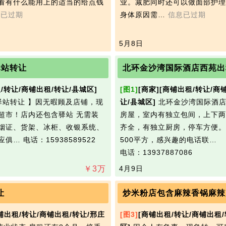
看有什么能用上的适当的给点钱
业。减肥同时还可以做面部护理
息已过期
身体原因需…
信息已过期
5月8日
驿站转让
北环金沙湾国际酒店西苑出
/转让/商铺出租/转让/县城区]
[图1]
[商家]
[商铺出租/转让/商
驿站转让 】因无暇顾及店铺，现
让/县城区]
北环金沙湾国际酒店
超市！店内还包含驿站 无需装
房屋，室内有独立包间，上下两
烟证、货架、冰柜、收银系统、
齐全，有独立厨房，停车方便。
应俱…
电话：15938589522
500平方，感兴趣的电话联…
电话：13937887086
￥
3
万
4月9日
让
炒米粉店包含麻辣香锅麻辣
铺出租/转让/商铺出租/转让/邢庄
[图3]
[商铺出租/转让/商铺出租/