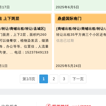
月17日
2025年6月5日
租 上下两层
鼎盛国际南门
/转让/商铺出租/转让/县城区]
[商铺出租/转让/商铺出租/转让/
门面房，上下2层，面积约260
转让出租35平方俩三个小区还
可以做餐饮，植物染发店，烟酒
信息已过期
饰，办公等等。位置佳，人流量
方便。…
电话：15237849133
月1日
2025年5月24日
第1/3页
1
2
3
下一页