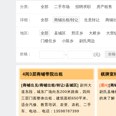
分类:
全部
二手市场
招聘求职
房产租售
详细：
全部
商铺出租/转让
生意转让
商铺
地区:
全部
县城区
邢庄乡
大桥乡
大营
门楼任乡
小陈乡
尉氏周边
价格：
价格
-
(元)
4间3层商铺带院出租
棋牌室
[商铺出兑/商铺出租/转让/县城区]
尉州大
[图4]
[商
道东段，城东广场向东200米路南，四间
尉氏县橄
三层门面整体出租，建筑面积650平米。
的来了
适合汽修、教育培训、农资、农机、二手
车、电动…
电话：13598787399