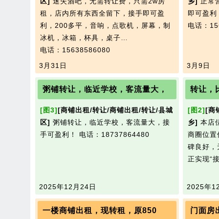
区]
迷失酒吧，无需转让费，只需2w房
乡]
正常
租，店内所有东西全留下，接手即可盈
即可盈利
利，200多平，音响，点歌机，屏幕，制
电话：156
冰机，冰箱，杯具，桌子…
电话：15638586080
3月31日
3月9日
粥铺转让，临近学校，客流量大，
转让，
[图3]
[商铺出租/转让/商铺出租/转让/县城
[图2]
[商
区]
粥铺转让，临近学校，客流量大，接
乡]
本店
手可盈利！
电话：18737864480
商圈位置
碑良好，
正实现“
2025年12月24日
2025年1
一楼商铺出租，现转租，原850
门面房