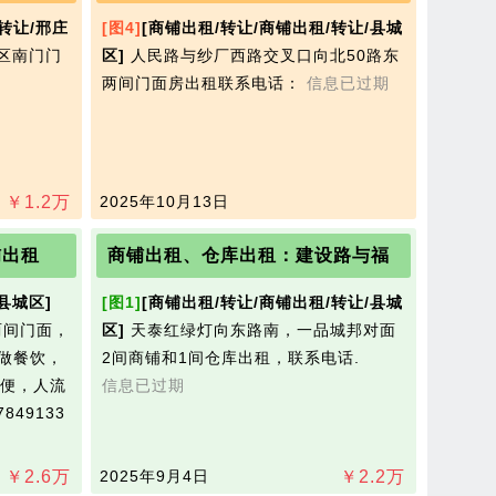
转让/邢庄
[图4]
[商铺出租/转让/商铺出租/转让/县城
社区南门门
区]
人民路与纱厂西路交叉口向北50路东
两间门面房出租联系电话：
信息已过期
￥
1.2
万
2025年10月13日
铺出租
商铺出租、仓库出租：建设路与福
县城区]
[图1]
[商铺出租/转让/商铺出租/转让/县城
两间门面，
区]
天泰红绿灯向东路南，一品城邦对面
可做餐饮，
2间商铺和1间仓库出租，联系电话.
便，人流
信息已过期
849133
￥
2.6
万
2025年9月4日
￥
2.2
万